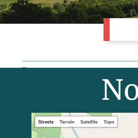
Compte-rendu de la réunion du conseil municipal du 
No
Streets
Terrain
Satellite
Topo