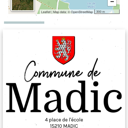
−
300 m
Leaflet
| Map data: ©
OpenStreetMap
MENTIONS LÉGALES
4 place de l'école
15210 MADIC