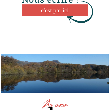
c'
est par ici
Au coeur