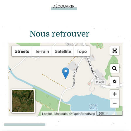
DÉCOUVRIR
Nous retr
ouver
Streets
Terrain
Satellite
Topo
+
−
300 m
Leaflet
| Map data: ©
OpenStreetMap
MENTIONS LÉGALES